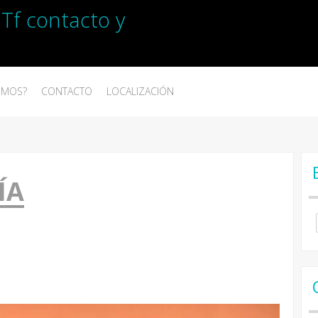
 Tf contacto y
OMOS?
CONTACTO
LOCALIZACIÓN
ÍA
Se
for