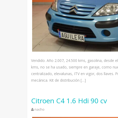
Vendido. Año 2.007, 24.500 kms, gasolina, desde 
kms, no se ha usado, siempre en garaje, como nuevo
centralizado, elevalunas, ITV en vigor, dos llaves.
mecánica. Kit de distribución […]
Citroen C4 1.6 Hdi 90 cv
nacho